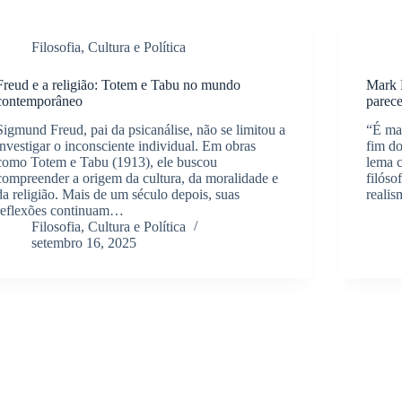
Filosofia, Cultura e Política
Freud e a religião: Totem e Tabu no mundo
Mark F
contemporâneo
parece
Sigmund Freud, pai da psicanálise, não se limitou a
“É ma
investigar o inconsciente individual. Em obras
fim do
como Totem e Tabu (1913), ele buscou
lema c
compreender a origem da cultura, da moralidade e
filóso
da religião. Mais de um século depois, suas
realis
reflexões continuam…
Filosofia, Cultura e Política
setembro 16, 2025