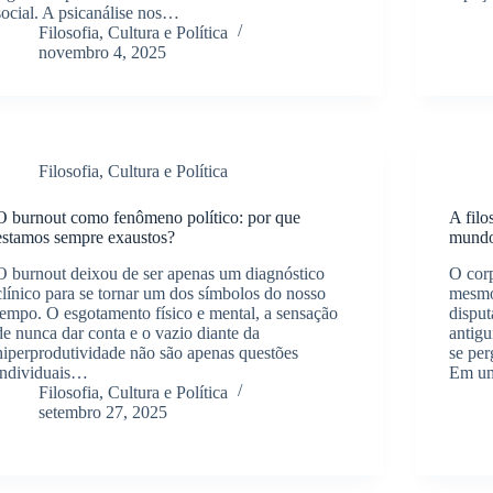
social. A psicanálise nos…
Filosofia, Cultura e Política
novembro 4, 2025
Filosofia, Cultura e Política
O burnout como fenômeno político: por que
A filo
estamos sempre exaustos?
mundo
O burnout deixou de ser apenas um diagnóstico
O corp
clínico para se tornar um dos símbolos do nosso
mesmo 
tempo. O esgotamento físico e mental, a sensação
disput
de nunca dar conta e o vazio diante da
antigu
hiperprodutividade não são apenas questões
se per
individuais…
Em u
Filosofia, Cultura e Política
setembro 27, 2025