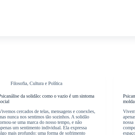
Filosofia, Cultura e Política
Psicanálise da solidão: como o vazio é um sintoma
Psican
social
molda
Vivemos cercados de telas, mensagens e conexões,
Vivem
mas nunca nos sentimos tão sozinhos. A solidão
apena
tornou-se uma marca do nosso tempo, e não
nossa 
apenas um sentimento individual. Ela expressa
compe
algo mais profundo: uma forma de sofrimento
espaç