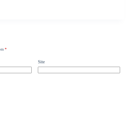
com
*
Site