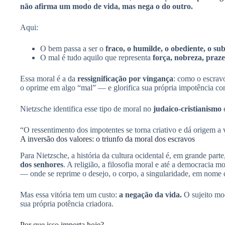
não afirma um modo de vida, mas nega o do outro.
Aqui:
O bem passa a ser o
fraco, o humilde, o obediente, o su
O mal é tudo aquilo que representa
força, nobreza, praze
Essa moral é a da
ressignificação por vingança
: como o escrav
o oprime em algo “mal” — e glorifica sua própria impotência c
Nietzsche identifica esse tipo de moral no
judaico-cristianismo
e
“O ressentimento dos impotentes se torna criativo e dá origem a 
A inversão dos valores: o triunfo da moral dos escravos
Para Nietzsche, a história da cultura ocidental é, em grande parte
dos senhores
. A religião, a filosofia moral e até a democracia 
— onde se reprime o desejo, o corpo, a singularidade, em nome de 
Mas essa vitória tem um custo:
a negação da vida.
O sujeito mod
sua própria potência criadora.
Por que isso importa hoje?