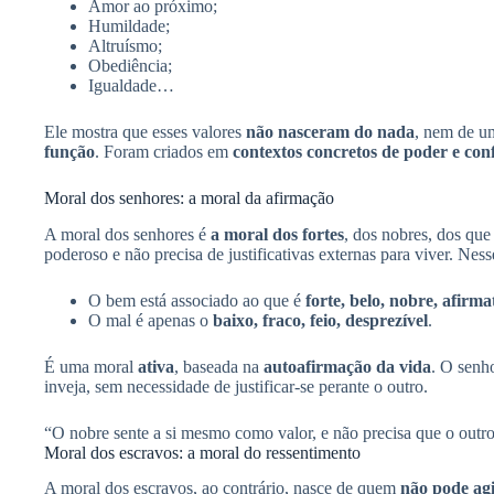
Amor ao próximo;
Humildade;
Altruísmo;
Obediência;
Igualdade…
Ele mostra que esses valores
não nasceram do nada
, nem de u
função
. Foram criados em
contextos concretos de poder e conf
Moral dos senhores: a moral da afirmação
A moral dos senhores é
a moral dos fortes
, dos nobres, dos qu
poderoso e não precisa de justificativas externas para viver. Ness
O bem está associado ao que é
forte, belo, nobre, afirma
O mal é apenas o
baixo, fraco, feio, desprezível
.
É uma moral
ativa
, baseada na
autoafirmação da vida
. O senh
inveja, sem necessidade de justificar-se perante o outro.
“O nobre sente a si mesmo como valor, e não precisa que o outro
Moral dos escravos: a moral do ressentimento
A moral dos escravos, ao contrário, nasce de quem
não pode ag