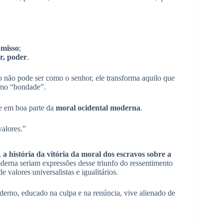
bmisso
;
r, poder
.
o não pode ser como o senhor, ele transforma aquilo que
omo “bondade”.
 em boa parte da
moral ocidental moderna
.
valores.”
,
a história da vitória da moral dos escravos sobre a
moderna seriam expressões desse triunfo do ressentimento
valores universalistas e igualitários.
erno, educado na culpa e na renúncia, vive alienado de