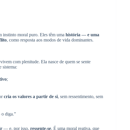
m instinto moral puro. Eles têm uma
história — e uma
lito
, como resposta aos modos de vida dominantes.
e vivem com plenitude. Ela nasce de quem se sente
e sistema:
tivo
;
or
cria os valores a partir de si
, sem ressentimento, sem
 o diga.”
ir
— e, por isso,
ressente-se
. É uma moral reativa, que