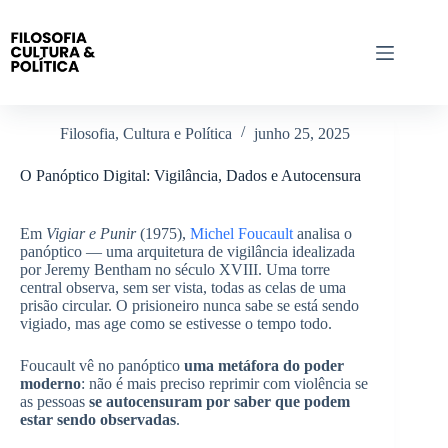
Pular
para
o
conteúdo
Filosofia, Cultura e Política
junho 25, 2025
O Panóptico Digital: Vigilância, Dados e Autocensura
Em
Vigiar e Punir
(1975),
Michel Foucault
analisa o
panóptico — uma arquitetura de vigilância idealizada
por Jeremy Bentham no século XVIII. Uma torre
central observa, sem ser vista, todas as celas de uma
prisão circular. O prisioneiro nunca sabe se está sendo
vigiado, mas age como se estivesse o tempo todo.
Foucault vê no panóptico
uma metáfora do poder
moderno
: não é mais preciso reprimir com violência se
as pessoas
se autocensuram por saber que podem
estar sendo observadas
.