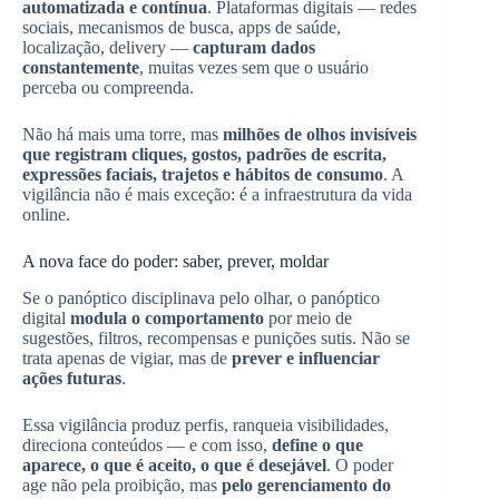
automatizada e contínua
. Plataformas digitais — redes
sociais, mecanismos de busca, apps de saúde,
localização, delivery —
capturam dados
constantemente
, muitas vezes sem que o usuário
perceba ou compreenda.
Não há mais uma torre, mas
milhões de olhos invisíveis
que registram cliques, gostos, padrões de escrita,
expressões faciais, trajetos e hábitos de consumo
. A
vigilância não é mais exceção: é a infraestrutura da vida
online.
A nova face do poder: saber, prever, moldar
Se o panóptico disciplinava pelo olhar, o panóptico
digital
modula o comportamento
por meio de
sugestões, filtros, recompensas e punições sutis. Não se
trata apenas de vigiar, mas de
prever e influenciar
ações futuras
.
Essa vigilância produz perfis, ranqueia visibilidades,
direciona conteúdos — e com isso,
define o que
aparece, o que é aceito, o que é desejável
. O poder
age não pela proibição, mas
pelo gerenciamento do