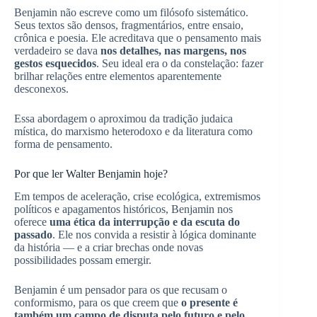
Benjamin não escreve como um filósofo sistemático.
Seus textos são densos, fragmentários, entre ensaio,
crônica e poesia. Ele acreditava que o pensamento mais
verdadeiro se dava
nos detalhes, nas margens, nos
gestos esquecidos
. Seu ideal era o da constelação: fazer
brilhar relações entre elementos aparentemente
desconexos.
Essa abordagem o aproximou da tradição judaica
mística, do marxismo heterodoxo e da literatura como
forma de pensamento.
Por que ler Walter Benjamin hoje?
Em tempos de aceleração, crise ecológica, extremismos
políticos e apagamentos históricos, Benjamin nos
oferece
uma ética da interrupção e da escuta do
passado
. Ele nos convida a resistir à lógica dominante
da história — e a criar brechas onde novas
possibilidades possam emergir.
Benjamin é um pensador para os que recusam o
conformismo, para os que creem que
o presente é
também um campo de disputa pelo futuro e pelo