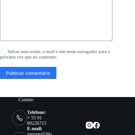
Salvar meu nome, e-mail e site neste navegador para a
próxima vez que eu comentar.
Publicar comentário
Contato
Telefone:
+ 55 91
80226715
E-mail:
suporte@filo