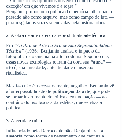
“A tradição dos oprimidos nos ensina que o ‘estado de
exceção’ em que vivemos é a regra.”
Benjamin propõe uma política da memória: olhar para o
passado não como arquivo, mas como campo de luta —
para resgatar as vozes silenciadas pela história oficial.
2. A obra de arte na era da reprodutibilidade técnica
Em
“A Obra de Arte na Era de Sua Reprodutibilidade
Técnica”
(1936), Benjamin analisa o impacto da
fotografia e do cinema na arte moderna. Segundo ele,
essas novas tecnologias retiram da obra sua
“aura”
—
isto é, sua unicidade, autenticidade e inserção
ritualística.
Mas isso não é, necessariamente, negativo. Benjamin vê
aí uma possibilidade de
politização da arte
, que pode
se tornar instrumento de crítica e emancipação — ao
contrário do uso fascista da estética, que estetiza a
política.
3. Alegoria e ruína
Influenciado pelo Barroco alemão, Benjamin via a
alegoria
como forma de pensamento que captura a